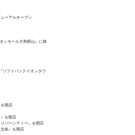
店
ニューアルオープン
プイオンモール大和郡山』に移
ら『ソフトバンクイオンタウ
』を開店
路』を開店
路リバーシティー』を開店
西北条』を開店