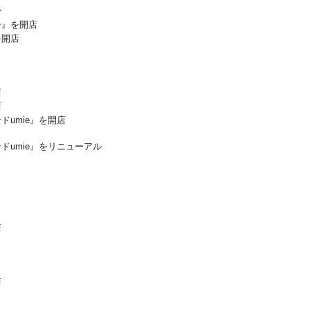
ン
ー』を開店
を開店
店
店
umie』を開店
ドumie』をリニューアル
店
店