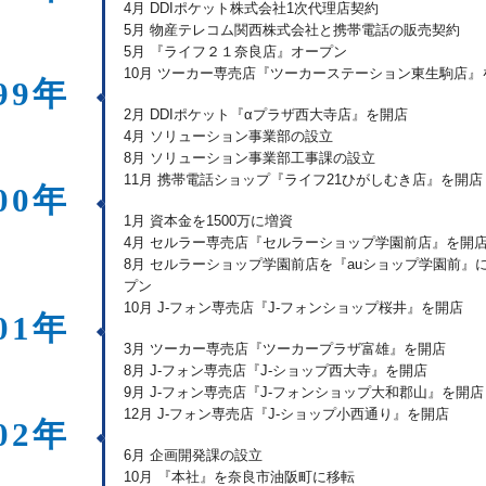
4月 DDIポケット株式会社1次代理店契約
5月 物産テレコム関西株式会社と携帯電話の販売契約
5月 『ライフ２１奈良店』オープン
10月 ツーカー専売店『ツーカーステーション東生駒店』
99年
2月 DDIポケット『αプラザ西大寺店』を開店
4月 ソリューション事業部の設立
8月 ソリューション事業部工事課の設立
11月 携帯電話ショップ『ライフ21ひがしむき店』を開店
00年
1月 資本金を1500万に増資
4月 セルラー専売店『セルラーショップ学園前店』を開
8月 セルラーショップ学園前店を『auショップ学園前』
プン
10月 J-フォン専売店『J-フォンショップ桜井』を開店
01年
3月 ツーカー専売店『ツーカープラザ富雄』を開店
8月 J-フォン専売店『J-ショップ西大寺』を開店
9月 J-フォン専売店『J-フォンショップ大和郡山』を開店
12月 J-フォン専売店『J-ショップ小西通り』を開店
02年
6月 企画開発課の設立
10月 『本社』を奈良市油阪町に移転