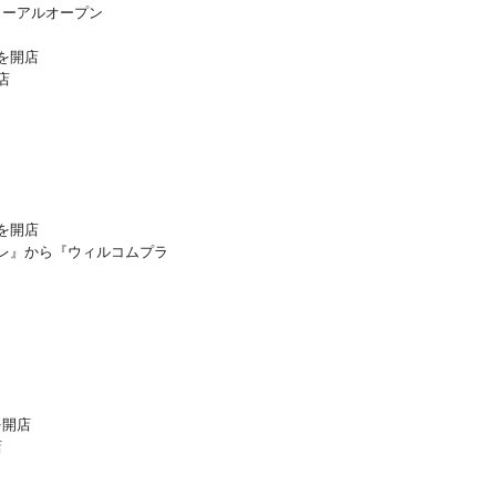
ューアルオープン
を開店
店
を開店
ブレ』から『ウィルコムプラ
を開店
店