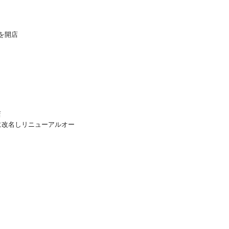
を開店
店
に改名しリニューアルオー