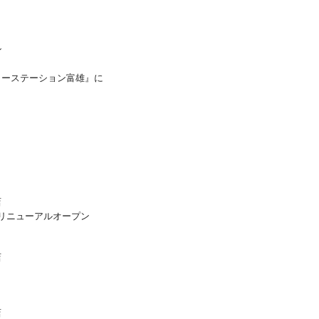
ン
カーステーション富雄』に
店
しリニューアルオープン
店
店