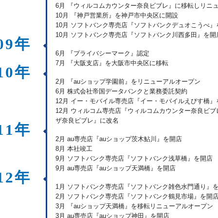
6月 『ウィルコムカウンター奈良ビブレ』に移転しリニ
10月 『神戸営業所』を神戸市中央区に開設
10月 ソフトバンク専売店『ソフトバンクデュオこうべ』
10月 ソフトバンク専売店『ソフトバンク川西多田』を開
09年
6月 『プライバシーマーク』認定
7月 『大阪支店』を大阪市中央区に移転
10年
2月 『auショップ学園前』をリニューアルオープン
6月 株式会社帝国データバンクと業務委託契約
12月 イー・モバイル専売店『イー・モバイルえびす橋』
12月 ウィルコム専売店『ウィルコムカウンター奈良ビ
ザ奈良ビブレ』に改名
11年
2月 au専売店『auショップ茨木鮎川』を開店
8月 本社竣工
9月 ソフトバンク専売店『ソフトバンク浅草橋』を開店
9月 au専売店『auショップ天満橋』を開店
12年
1月 ソフトバンク専売店『ソフトバンク雑色水門通り』
2月 ソフトバンク専売店『ソフトバンク鶴見市場』を開
3月 『auショップ天満橋』を移転リニューアルオープン
3月 au専売店『auショップ神田』を開店